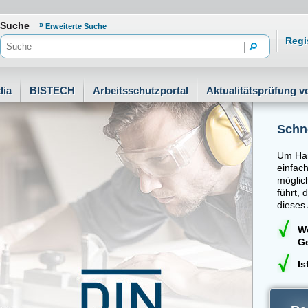
freiheit
Suche
Erweiterte Suche
Regi
dia
BISTECH
Arbeitsschutzportal
Aktualitätsprüfung 
Schne
Um Ha
einfac
möglic
führt, 
dieses
We
G
Is